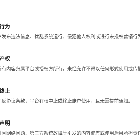
户行为
户发布违法信息、扰乱系统运行、侵犯他人权利或进行未授权营销行
识产权
所有内容归属平台或授权方所有，未经允许不得以任何形式使用或传
务终止
违反协议条款，平台有权中止或终止账户使用，且无需提前通知。
责声明
对因网络问题、第三方系统故障等引发的内容偏差或使用后果承担责