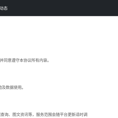
动态
解并同意遵守本协议所有内容。
动及数据使用。
、数据查询、图文资讯等，服务范围会随平台更新适时调