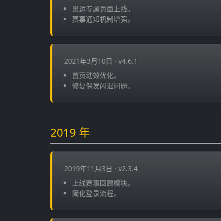
奥运专属页面上线。
赛事通知机制增强。
2021年3月10日 · v4.6.1
首页动效优化。
修复偶发闪退问题。
2019 年
2019年11月3日 · v2.3.4
上线赛事回顾模块。
简化登录流程。