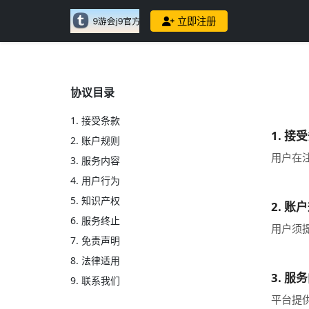
立即注册
协议目录
1. 接受条款
1. 接
2. 账户规则
用户在
3. 服务内容
4. 用户行为
5. 知识产权
2. 账
6. 服务终止
用户须
7. 免责声明
8. 法律适用
3. 服
9. 联系我们
平台提供