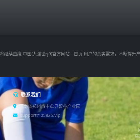
将继续围绕 中国(九游会·j9)官方网站 - 首页 用户的真实需求，不断提升
联系我们
河南省郑州市中牟县智谷产业园
support@05825.vip
高