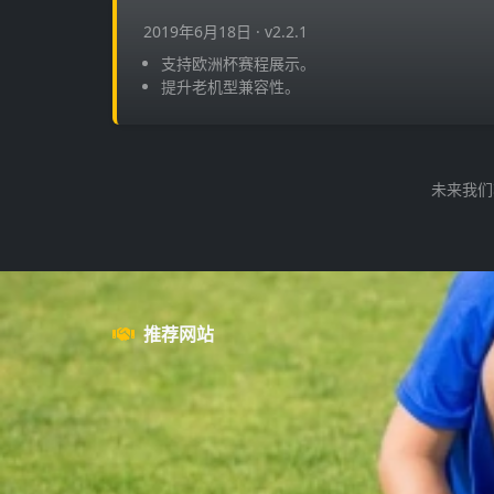
2019年6月18日 · v2.2.1
支持欧洲杯赛程展示。
提升老机型兼容性。
未来我们
推荐网站