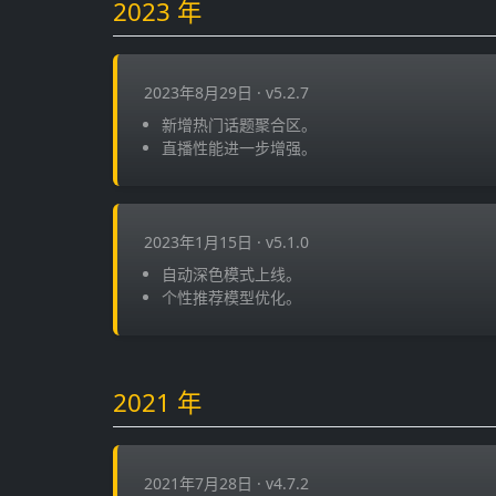
2023 年
2023年8月29日 · v5.2.7
新增热门话题聚合区。
直播性能进一步增强。
2023年1月15日 · v5.1.0
自动深色模式上线。
个性推荐模型优化。
2021 年
2021年7月28日 · v4.7.2