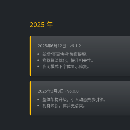
2025 年
2025年6月12日 · v6.1.2
新增“赛事快报”弹窗提醒。
推荐算法优化，提升相关性。
夜间模式下字体显示修复。
2025年3月8日 · v6.0.0
整体架构升级，引入动态赛事引擎。
视觉焕新，体验更清爽。